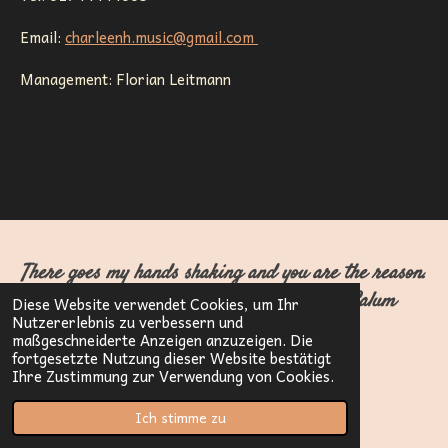
a
p
m
Email:
charleenh.music@gmail.com
Management: Florian Leitmann
There goes my hands shaking and you
are
the reason.
My hearts keeps bleeding, I need you now. Calum
Diese Website verwendet Cookies, um Ihr
Nutzererlebnis zu verbessern und
Scott
maßgeschneiderte Anzeigen anzuzeigen. Die
fortgesetzte Nutzung dieser Website bestätigt
© 2023 - 2026 Sing The Date
Ihre Zustimmung zur Verwendung von Cookies.
Mit Unterstützung von
Webador
Ich stimme zu